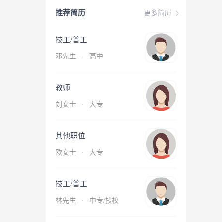
推荐简历
更多简历
技工/普工
邓先生
·
高中
教师
刘女士
·
大专
其他职位
欧女士
·
大专
技工/普工
林先生
·
中专/技校