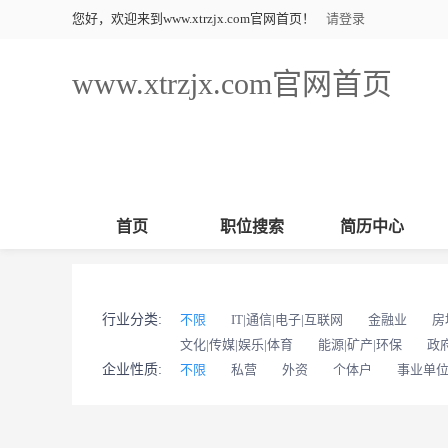
您好，欢迎来到www.xtrzjx.com官网首页！
请登录
www.xtrzjx.com官网首页
首页
职位搜索
简历中心
行业分类:
不限
IT|通信|电子|互联网
金融业
房
文化|传媒|娱乐|体育
能源|矿产|环保
政
企业性质:
不限
私营
外资
个体户
事业单