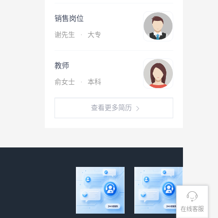
销售岗位
谢先生
·
大专
教师
俞女士
·
本科
查看更多简历
在线客服