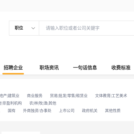
职位
招聘企业
职场资讯
一句话信息
收费标准
地产|建筑业
商业服务
贸易|批发|零售|租赁业
文体教育|工艺美术
府|非盈利机构
农|林|牧|渔|其他
位
国有
外商独资/办事处
上市公司
政府机关
其他性质